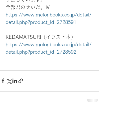
全部君のせいだ。Ⅳ　
https://www.melonbooks.co.jp/detail/
detail.php?product_id=2728591
KEDAMATSURI（イラスト本）　
https://www.melonbooks.co.jp/detail/
detail.php?product_id=2728592
すべて表示
最新記事