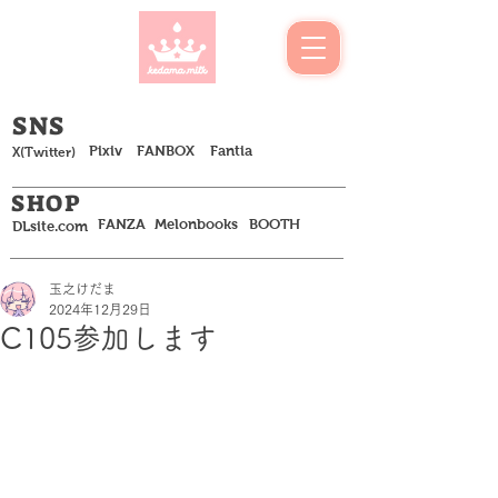
​SNS
Pixiv
FANBOX
Fantia
​X(Twitter)
SHOP
FANZA
Melonbooks
BOOTH
DLsite.com
玉之けだま
2024年12月29日
C105参加します