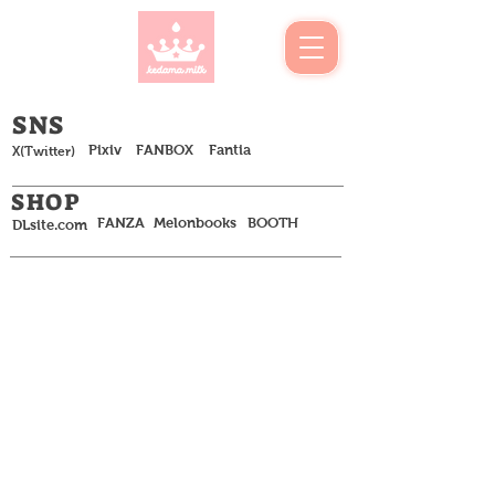
​SNS
Pixiv
FANBOX
Fantia
​X(Twitter)
SHOP
FANZA
Melonbooks
BOOTH
DLsite.com