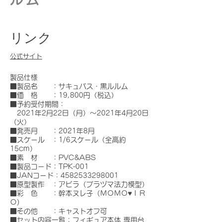
リンク
公式サイト
製品仕様
■製品名 ：サキュバス・黒ルルム
■価 格 ：19,800円（税込）
■予約受付期間：
2021年2月22日（月）～2021年4月20日
（火）
■発売月 ：2021年8月
■スケール ：1/6スケール（全高約
15cm）
■素 材 ：PVC&ABS
■製品コード：TPK-001
■JANコード：4582533298001
■原型製作 ：アビラ（プラヅマ法力模型）
■彩 色 ：幹本ヌレ子（ＭＯＭＯ♥ＩＲ
Ｏ)
■その他 ：キャストオフ可
■セット内容一覧：フィギュア本体 専用台