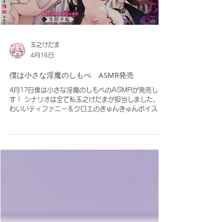
https://airrsv.net/cafeasan/calendar
玉之けだま
4月16日
僕は小さな淫魔のしもべ ASMR発売
4月17日僕は小さな淫魔のしもべのASMRが発売しま
す！ シナリオは全て私玉之けだまが担当しました。 か
わいいティファニー＆クロエのきゅんきゅんボイスに
いっぱい罵ら…癒されて下さい♬ DLsite販売ページ
リンク▼
https://www.dlsite.com/maniax/announce/=/pr
oduct_id/RJ01605194.html