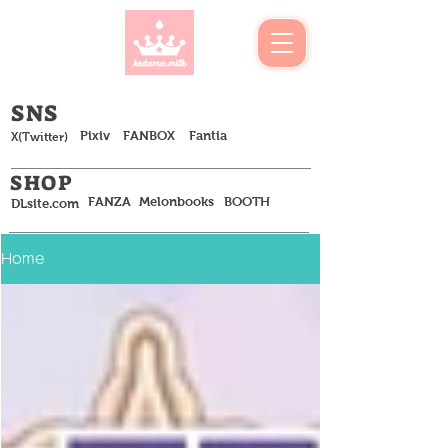
​SNS
Pixiv
FANBOX
Fantia
​X(Twitter)
SHOP
FANZA
Melonbooks
BOOTH
DLsite.com
Home